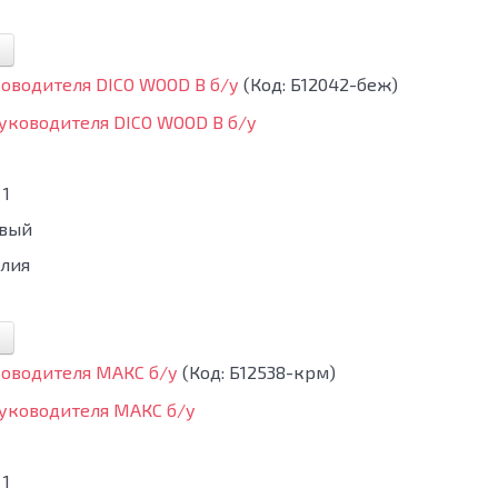
ководителя DICO WOOD B б/у
(Код:
Б12042-беж
)
1
вый
лия
ководителя МАКС б/у
(Код:
Б12538-крм
)
1