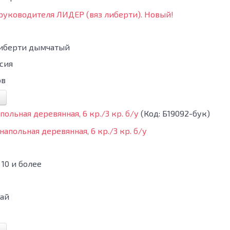
либерти дымчатый
сия
ов
польная деревянная, 6 кр./3 кр. б/у
(Код:
Б19092-бук
)
10 и более
ай