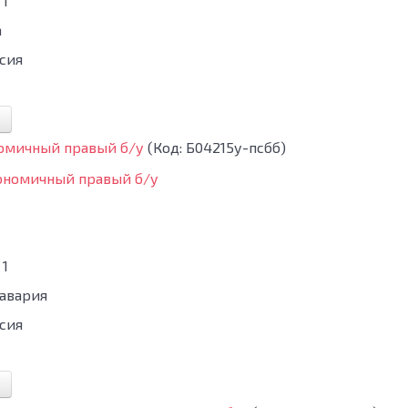
1
а
сия
номичный правый б/у
(Код:
Б04215у-псбб
)
1
бавария
сия