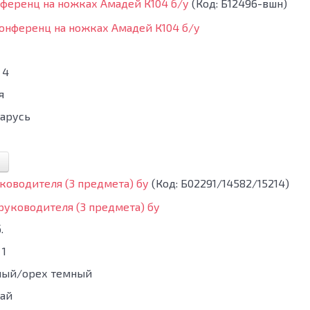
ференц на ножках Амадей К104 б/у
(Код:
Б12496-вшн
)
4
я
арусь
ководителя (3 предмета) бу
(Код:
Б02291/14582/15214
)
.
1
ный/орех темный
ай