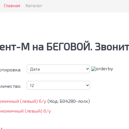
:
Главная
Каталог
ент-М на БЕГОВОЙ. Звоните
ртировка:
личество:
омичный (левый) б/у
(Код:
Б04280-лолх
)