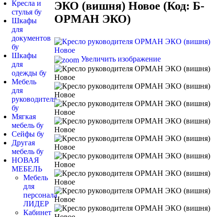
Кресла и
ЭКО (вишня) Новое
(Код:
Б-
стулья бу
ОРМАН ЭКО
)
Шкафы
для
документов
бу
Шкафы
Увеличить изображение
для
одежды бу
Мебель
для
руководителя
бу
Мягкая
мебель бу
Сейфы бу
Другая
мебель бу
НОВАЯ
МЕБЕЛЬ
Мебель
для
персонала
ЛИДЕР
Кабинет