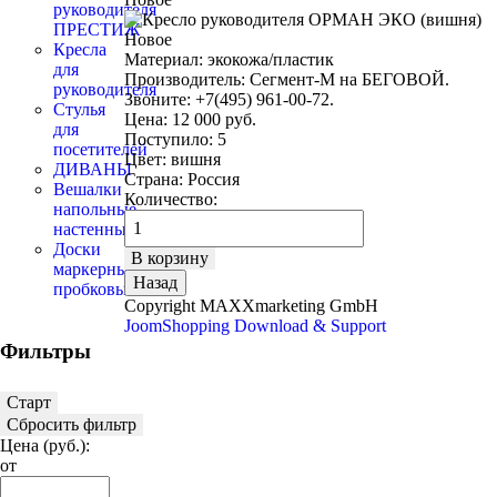
руководителя
ПРЕСТИЖ
Кресла
Материал: экокожа/пластик
для
Производитель:
Сегмент-М на БЕГОВОЙ.
руководителя
Звоните: +7(495) 961-00-72.
Стулья
Цена:
12 000 руб.
для
Поступило
:
5
посетителей
Цвет
:
вишня
ДИВАНЫ
Страна
:
Россия
Вешалки
Количество:
напольные,
настенные
Доски
маркерные,
пробковые
Copyright MAXXmarketing GmbH
JoomShopping Download & Support
Фильтры
Старт
Сбросить фильтр
Цена
(руб.)
:
от