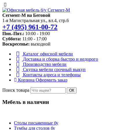
Сегмент-М на Беговой
1-я Магистральная ул., вл.4, стр.6
+7 (495) 961-00-72
Пон.-Пят.:
10:00 - 19:00
Суббота:
11:00 - 17:00
Воскресенье:
выходной
Каталог
офисной мебели
Доставка и сборка
быстро и недорого
Производство
мебели
Скупка мебели
срочный выкуп
Контакты
адреса и телефоны
Корзина
Оформить заказ
Поиск товара
ОК
Мебель в наличии
Столы письменные бу
Тумбы для столов бу