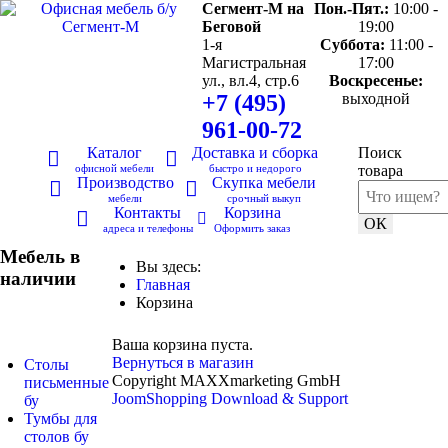
Сегмент-М на
Пон.-Пят.:
10:00 -
Беговой
19:00
1-я
Суббота:
11:00 -
Магистральная
17:00
ул., вл.4, стр.6
Воскресенье:
+7 (495)
выходной
961-00-72
Каталог
Доставка и сборка
Поиск
офисной мебели
быстро и недорого
товара
Производство
Скупка мебели
мебели
срочный выкуп
Контакты
Корзина
ОК
адреса и телефоны
Оформить заказ
Мебель в
Вы здесь:
наличии
Главная
Корзина
Ваша корзина пуста.
Вернуться в магазин
Столы
Copyright MAXXmarketing GmbH
письменные
JoomShopping Download & Support
бу
Тумбы для
столов бу