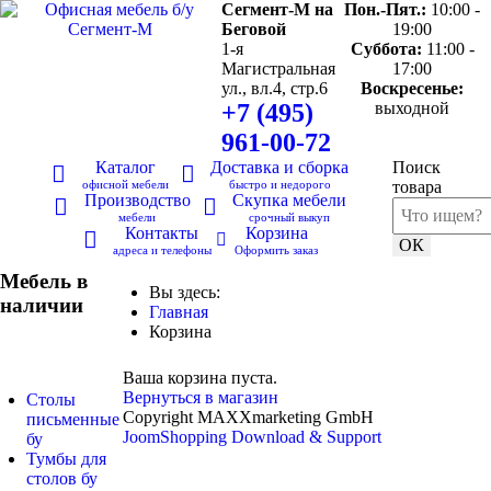
Сегмент-М на
Пон.-Пят.:
10:00 -
Беговой
19:00
1-я
Суббота:
11:00 -
Магистральная
17:00
ул., вл.4, стр.6
Воскресенье:
+7 (495)
выходной
961-00-72
Каталог
Доставка и сборка
Поиск
офисной мебели
быстро и недорого
товара
Производство
Скупка мебели
мебели
срочный выкуп
Контакты
Корзина
ОК
адреса и телефоны
Оформить заказ
Мебель в
Вы здесь:
наличии
Главная
Корзина
Ваша корзина пуста.
Вернуться в магазин
Столы
Copyright MAXXmarketing GmbH
письменные
JoomShopping Download & Support
бу
Тумбы для
столов бу