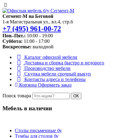
Сегмент-М на Беговой
1-я Магистральная ул., вл.4, стр.6
+7 (495) 961-00-72
Пон.-Пят.:
10:00 - 19:00
Суббота:
11:00 - 17:00
Воскресенье:
выходной
Каталог
офисной мебели
Доставка и сборка
быстро и недорого
Производство
мебели
Скупка мебели
срочный выкуп
Контакты
адреса и телефоны
Корзина
Оформить заказ
Поиск товара
ОК
Мебель в наличии
Столы письменные бу
Тумбы для столов бу