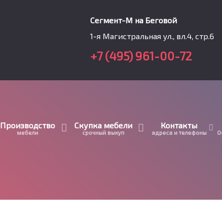
Сегмент-М на Беговой
1-я Магистральная ул., вл.4, стр.6
+7 (495) 961-00-72
Производство
Скупка мебели
Контакты
мебели
срочный выкуп
адреса и телефоны
О